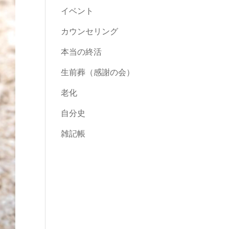
イベント
カウンセリング
本当の終活
生前葬（感謝の会）
老化
自分史
雑記帳