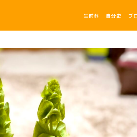
生前葬
自分史
ブ