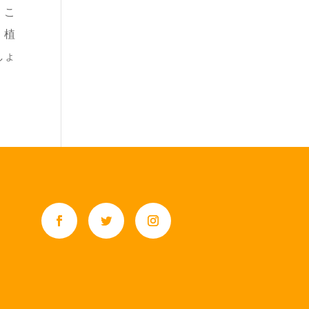
、こ
、植
しょ