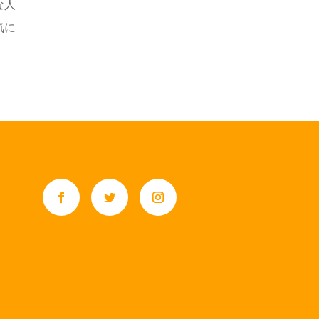
な人
気に