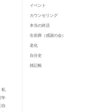
イベント
カウンセリング
本当の終活
生前葬（感謝の会）
老化
自分史
雑記帳
。私
実年
①自