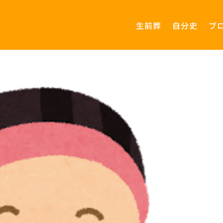
生前葬
自分史
ブ