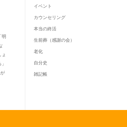
イベント
カウンセリング
本当の終活
「明
生前葬（感謝の会）
な
老化
しょ
自分史
る」
木が
雑記帳