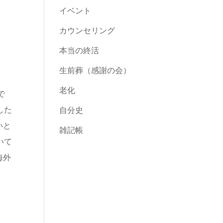
イベント
カウンセリング
本当の終活
生前葬（感謝の会）
老化
で
した
自分史
いと
雑記帳
いて
海外