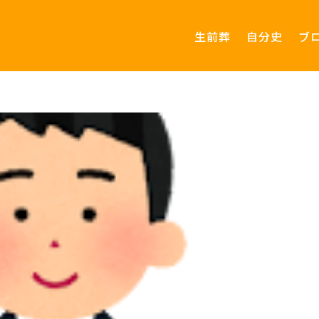
生前葬
自分史
ブ