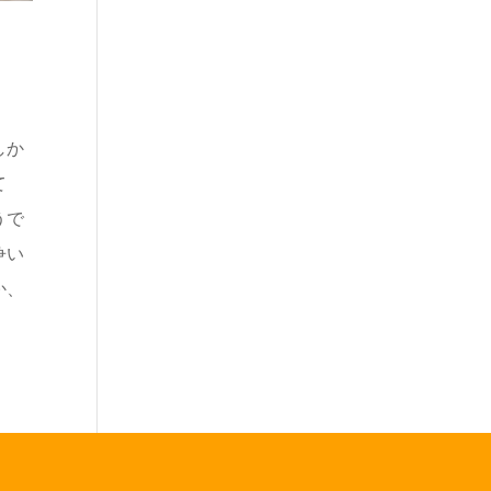
しか
て
うで
争い
か、