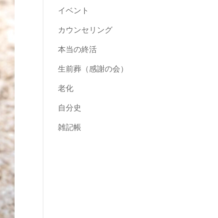
イベント
カウンセリング
本当の終活
生前葬（感謝の会）
老化
自分史
雑記帳