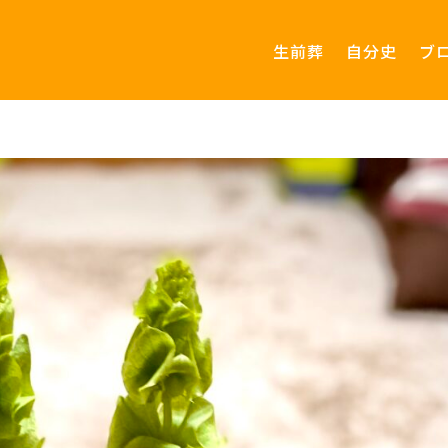
生前葬
自分史
ブ