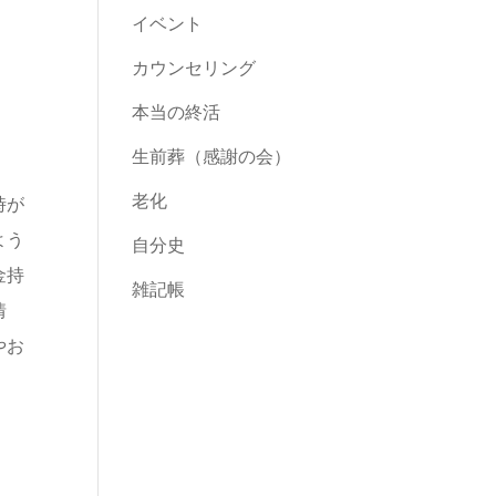
イベント
カウンセリング
本当の終活
生前葬（感謝の会）
老化
時が
よう
自分史
金持
雑記帳
情
やお