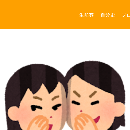
生前葬
自分史
ブ