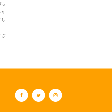
方も
しか
〇し
か
ござ