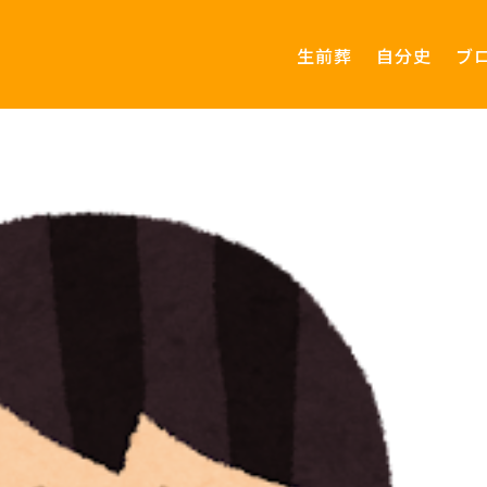
生前葬
自分史
ブ