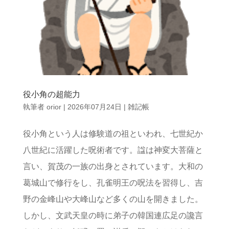
役小角の超能力
執筆者
orior
|
2026年07月24日
|
雑記帳
役小角という人は修験道の祖といわれ、七世紀か
八世紀に活躍した呪術者です。諡は神変大菩薩と
言い、賀茂の一族の出身とされています。大和の
葛城山で修行をし、孔雀明王の呪法を習得し、吉
野の金峰山や大峰山など多くの山を開きました。
しかし、文武天皇の時に弟子の韓国連広足の讒言